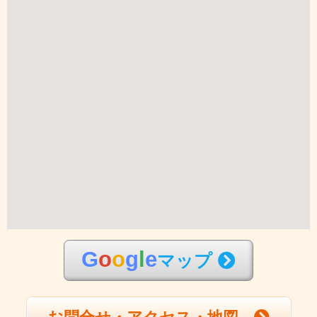
G
o
o
g
l
e
マップ