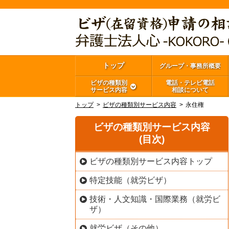
トップ
グループ・事務所概要
ビザの種類別
電話・テレビ電話
サービス内容
相談について
トップ
ビザの種類別サービス内容
永住権
ビザの種類別サービス内容
(目次)
ビザの種類別サービス内容トップ
特定技能（就労ビザ）
技術・人文知識・国際業務（就労ビ
ザ）
就労ビザ（その他）