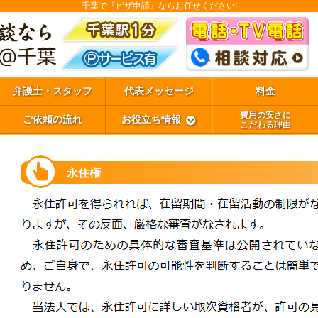
千葉で『ビザ申請』ならお任せください!
弁護士・スタッフ
代表メッセージ
料金
費用の安さに
ご依頼の流れ
お役立ち情報
こだわる理由
永住権