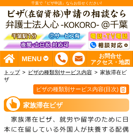
千葉で『ビザ申請』ならお任せください!
お問合せ
MENU
アクセス・地図
トップ
ビザの種類別サービス内容
家族滞在ビ
ザ
ビザの種類別サービス内容(目次)
家族滞在ビザ