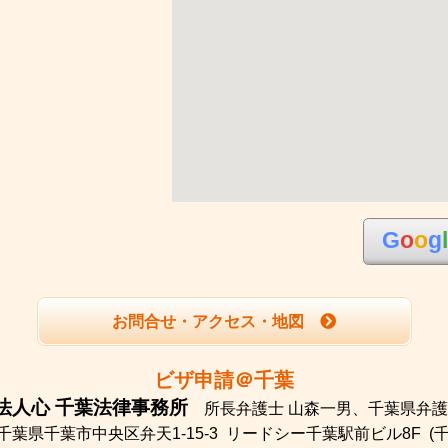
G
o
o
g
お問合せ・アクセス・地図
ビザ申請＠千葉
法人心 千葉法律事務所
所長弁護士 山森一男、
千葉県弁護
千葉県千葉市中央区弁天1-15-3
リードシー千葉駅前ビル8F
(