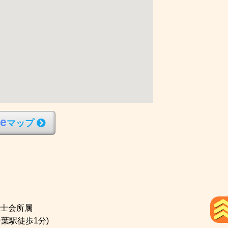
l
e
マップ
士会所属
千葉駅徒歩1分)