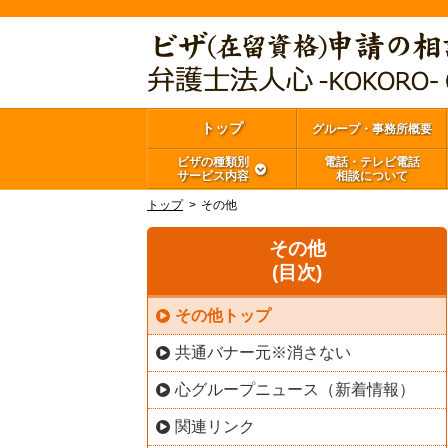
トップ
グループ・事務所概要
ビザの種類別
電話・テレビ電話
サービス内容
相談について
トップ
その他
その他
(目次)
その他トップ
共通バナー元※消さない
心グループニュース（新着情報）
関連リンク