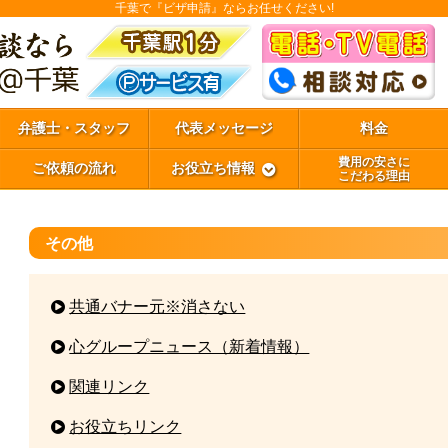
千葉で『ビザ申請』ならお任せください!
弁護士・スタッフ
代表メッセージ
料金
費用の安さに
ご依頼の流れ
お役立ち情報
こだわる理由
その他
共通バナー元※消さない
心グループニュース（新着情報）
関連リンク
お役立ちリンク